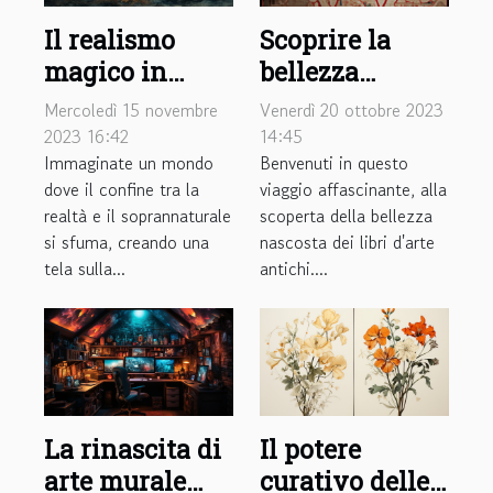
Il realismo
Scoprire la
magico in
bellezza
letteratura:
nascosta di
Mercoledì 15 novembre
Venerdì 20 ottobre 2023
una guida
libri d'arte
2023 16:42
14:45
Immaginate un mondo
Benvenuti in questo
introduttiva
antichi
dove il confine tra la
viaggio affascinante, alla
realtà e il soprannaturale
scoperta della bellezza
si sfuma, creando una
nascosta dei libri d'arte
tela sulla...
antichi....
La rinascita di
Il potere
arte murale
curativo delle