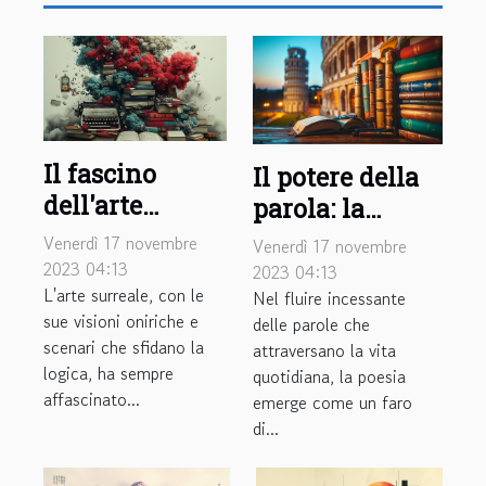
Il fascino
Il potere della
dell'arte
parola: la
surreale nella
poesia
Venerdì 17 novembre
Venerdì 17 novembre
letteratura
contemporanea
2023 04:13
2023 04:13
L'arte surreale, con le
moderna
Nel fluire incessante
italiana
sue visioni oniriche e
delle parole che
scenari che sfidano la
attraversano la vita
logica, ha sempre
quotidiana, la poesia
affascinato...
emerge come un faro
di...