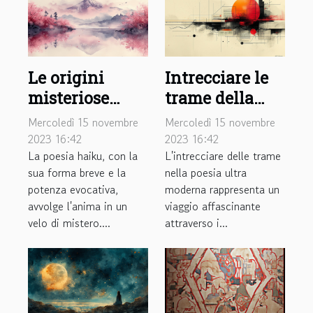
Le origini
Intrecciare le
misteriose
trame della
della poesia
poesia ultra
Mercoledì 15 novembre
Mercoledì 15 novembre
haiku
moderna
2023 16:42
2023 16:42
La poesia haiku, con la
L'intrecciare delle trame
sua forma breve e la
nella poesia ultra
potenza evocativa,
moderna rappresenta un
avvolge l'anima in un
viaggio affascinante
velo di mistero....
attraverso i...