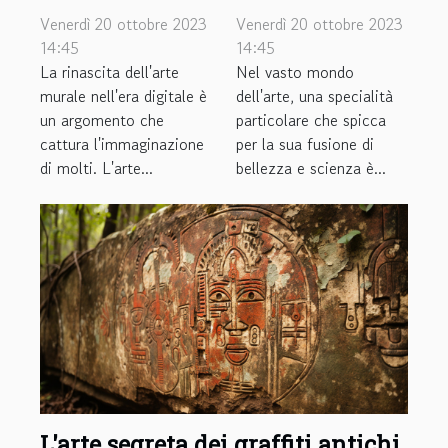
nell'era
illustrazioni
Venerdì 20 ottobre 2023
Venerdì 20 ottobre 2023
digitale
botaniche
14:45
14:45
La rinascita dell'arte
Nel vasto mondo
murale nell'era digitale è
dell'arte, una specialità
un argomento che
particolare che spicca
cattura l'immaginazione
per la sua fusione di
di molti. L'arte...
bellezza e scienza è...
L'arte segreta dei graffiti antichi